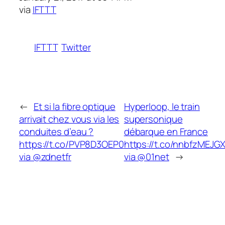
via
IFTTT
IFTTT
Twitter
←
Et si la fibre optique
Hyperloop, le train
arrivait chez vous via les
supersonique
conduites d’eau ?
débarque en France
https://t.co/PVP8D3OEP0
https://t.co/nnbfzMEJG
via @zdnetfr
via @01net
→