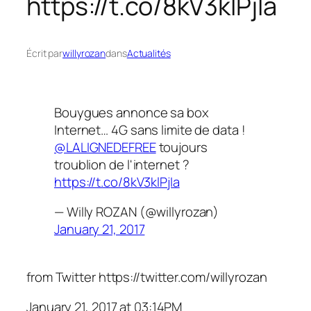
https://t.co/8kV3klPjIa
Écrit par
willyrozan
dans
Actualités
Bouygues annonce sa box
Internet… 4G sans limite de data !
@LALIGNEDEFREE
toujours
troublion de l'internet ?
https://t.co/8kV3klPjIa
— Willy ROZAN (@willyrozan)
January 21, 2017
from Twitter https://twitter.com/willyrozan
January 21, 2017 at 03:14PM