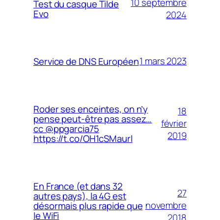
10 septembre
Test du casque Tilde
Evo
2024
1 mars 2023
Service de DNS Européen
Roder ses enceintes, on n’y
18
pense peut-être pas assez…
février
cc @ppgarcia75
2019
https://t.co/OH1cSMaurl
En France (et dans 32
27
autres pays), la 4G est
novembre
désormais plus rapide que
le WiFi
2018