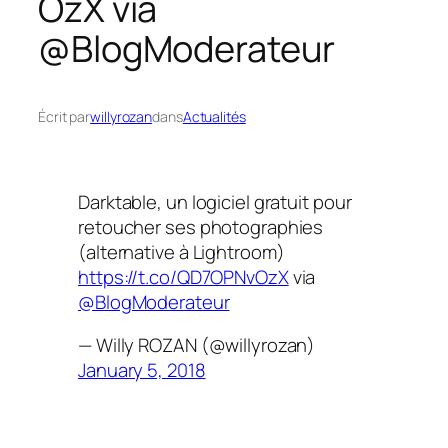
OzX via
@BlogModerateur
Écrit par
willyrozan
dans
Actualités
Darktable, un logiciel gratuit pour
retoucher ses photographies
(alternative à Lightroom)
https://t.co/QD7OPNvOzX
via
@BlogModerateur
— Willy ROZAN (@willyrozan)
January 5, 2018