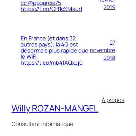
cc @ppgarcia75
2019
https://t.co/OH1cSMaurl
En France (et dans 32
27
autres pays), la 4G est
novembre
désormais plus rapide que
le WiFi
2018
https://t.co/mb41AQxJj0
À propos
Willy ROZAN-MANGEL
Consultant informatique