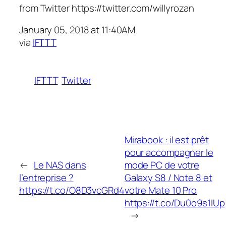
from Twitter https://twitter.com/willyrozan
January 05, 2018 at 11:40AM
via
IFTTT
IFTTT
Twitter
Mirabook : il est prêt
pour accompagner le
←
Le NAS dans
mode PC de votre
l’entreprise ?
Galaxy S8 / Note 8 et
https://t.co/O8D3vcGRd4
votre Mate 10 Pro
https://t.co/Du0o9s1IUp
→