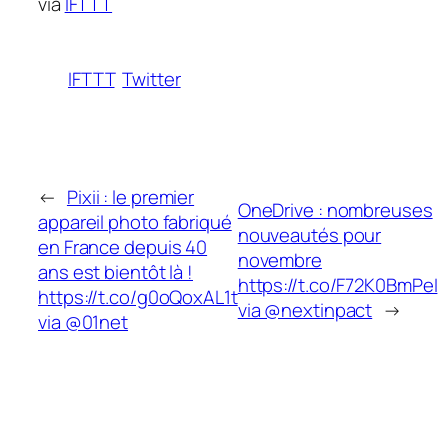
via
IFTTT
IFTTT
Twitter
←
Pixii : le premier
OneDrive : nombreuses
appareil photo fabriqué
nouveautés pour
en France depuis 40
novembre
ans est bientôt là !
https://t.co/F72K0BmPeI
https://t.co/g0oQoxAL1t
via @nextinpact
→
via @01net