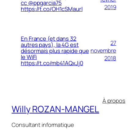
cc @ppgarcia75
2019
https://t.co/OH1cSMaurl
En France (et dans 32
27
autres pays), la 4G est
novembre
désormais plus rapide que
le WiFi
2018
https://t.co/mb41AQxJj0
À propos
Willy ROZAN-MANGEL
Consultant informatique