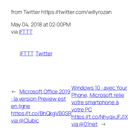
from Twitter https://twitter.com/willyrozan
May 04, 2018 at 02:00PM
via
IFTTT
IFTTT
Twitter
Windows 10 : avec Your
←
Microsoft Office 2019
Phone, Microsoft relie
: la version Preview est
votre smartphone à
en ligne
votre PC
https://t.co/BhQkgVB0SR
https://t.co/NhyqxJFJ1X
via @Clubic
via @01net
→