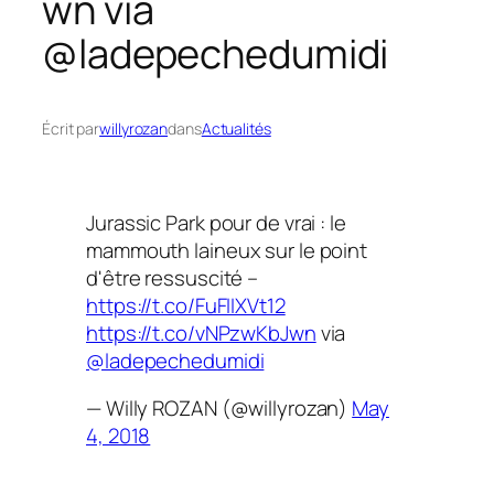
wn via
@ladepechedumidi
Écrit par
willyrozan
dans
Actualités
Jurassic Park pour de vrai : le
mammouth laineux sur le point
d'être ressuscité –
https://t.co/FuFIIXVt12
https://t.co/vNPzwKbJwn
via
@ladepechedumidi
— Willy ROZAN (@willyrozan)
May
4, 2018