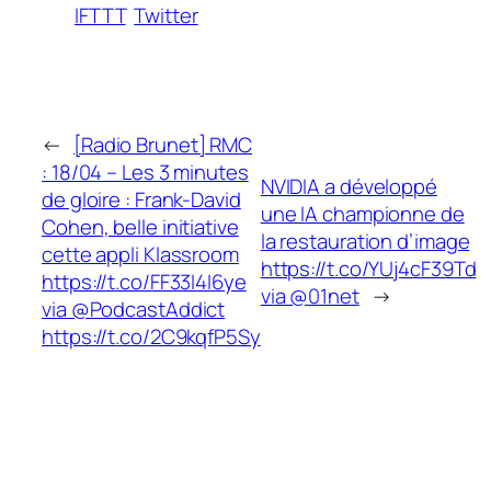
IFTTT
Twitter
←
[Radio Brunet] RMC
: 18/04 – Les 3 minutes
NVIDIA a développé
de gloire : Frank-David
une IA championne de
Cohen, belle initiative
la restauration d’image
cette appli Klassroom
https://t.co/YUj4cF39Td
https://t.co/FF33I4I6ye
via @01net
→
via @PodcastAddict
https://t.co/2C9kqfP5Sy