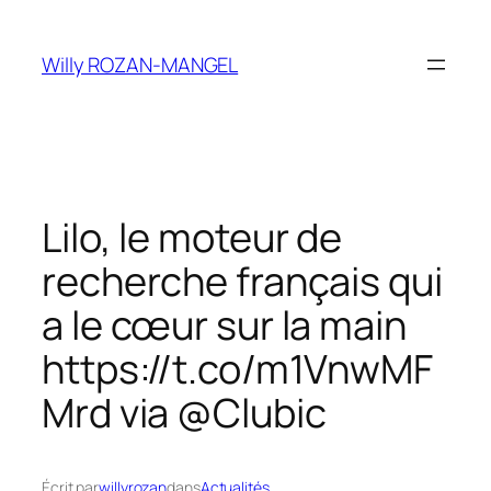
Aller
au
Willy ROZAN-MANGEL
contenu
Lilo, le moteur de
recherche français qui
a le cœur sur la main
https://t.co/m1VnwMF
Mrd via @Clubic
Écrit par
willyrozan
dans
Actualités