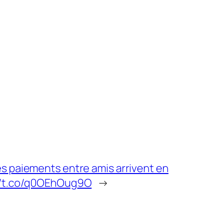
es paiements entre amis arrivent en
://t.co/q0OEhOug9O
→