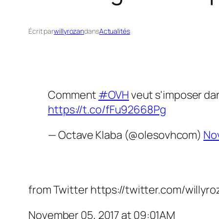
Écrit par
willyrozan
dans
Actualités
Comment
#OVH
veut s'imposer dan
https://t.co/fFu92668Pg
— Octave Klaba (@olesovhcom)
No
from Twitter https://twitter.com/willyr
November 05, 2017 at 09:01AM