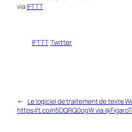
via
IFTTT
IFTTT
Twitter
←
Le logiciel de traitement de texte Wo
https://t.co/n5DQRQ0ogW via @Figaro