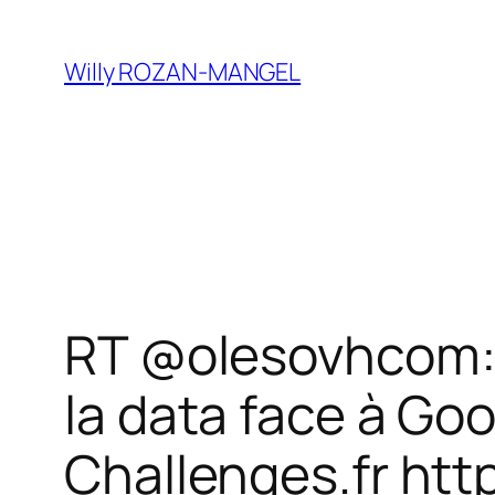
Aller
au
Willy ROZAN-MANGEL
contenu
RT @olesovhcom:
la data face à Go
Challenges.fr htt