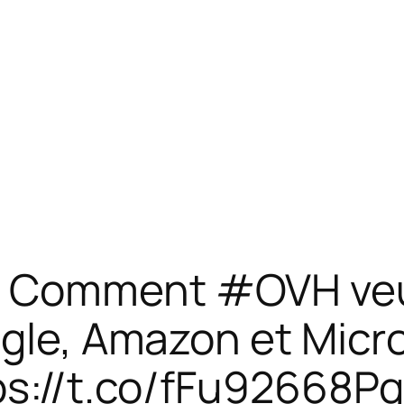
 Comment #OVH veut
ogle, Amazon et Micr
ps://t.co/fFu92668P