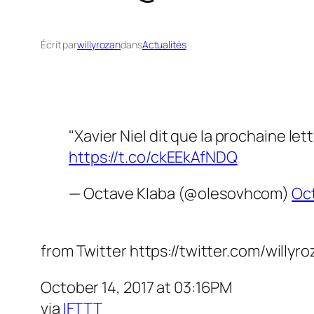
Écrit par
willyrozan
dans
Actualités
"Xavier Niel dit que la prochaine le
https://t.co/ckEEkAfNDQ
— Octave Klaba (@olesovhcom)
Oct
from Twitter https://twitter.com/willyr
October 14, 2017 at 03:16PM
via
IFTTT