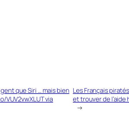
igent que Siri … mais bien
Les Français piraté
t.co/VUV2vwXLUT via
et trouver de l’aid
→