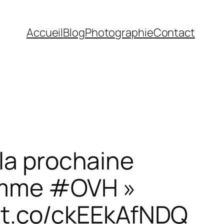
Accueil
Blog
Photographie
Contact
 la prochaine
 comme #OVH »
/t.co/ckEEkAfNDQ