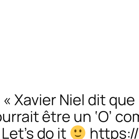
 Xavier Niel dit que
pourrait être un ‘O’
Let’s do it
https:/