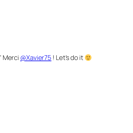
" Merci
@Xavier75
! Let's do it