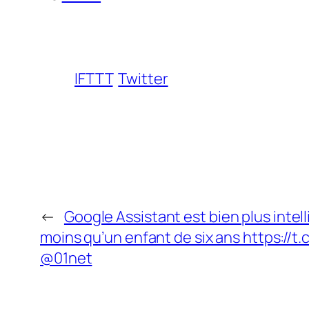
IFTTT
Twitter
←
Google Assistant est bien plus intell
moins qu’un enfant de six ans https://
@01net