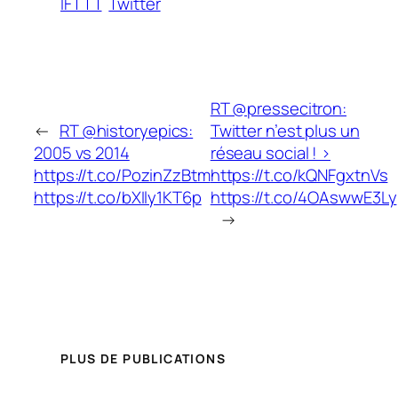
IFTTT
Twitter
RT @pressecitron:
←
RT @historyepics:
Twitter n’est plus un
2005 vs 2014
réseau social ! >
https://t.co/PozinZzBtm
https://t.co/kQNFgxtnVs
https://t.co/bXIly1KT6p
https://t.co/4OAswwE3Ly
→
PLUS DE PUBLICATIONS