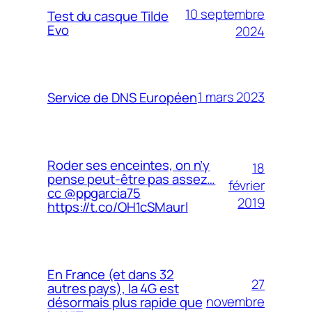
10 septembre
Test du casque Tilde
Evo
2024
1 mars 2023
Service de DNS Européen
Roder ses enceintes, on n’y
18
pense peut-être pas assez…
février
cc @ppgarcia75
2019
https://t.co/OH1cSMaurl
En France (et dans 32
27
autres pays), la 4G est
novembre
désormais plus rapide que