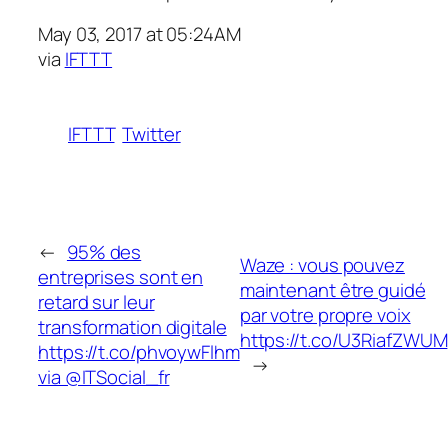
May 03, 2017 at 05:24AM
via
IFTTT
IFTTT
Twitter
←
95% des
Waze : vous pouvez
entreprises sont en
maintenant être guidé
retard sur leur
par votre propre voix
transformation digitale
https://t.co/U3RiafZWUM
https://t.co/phvoywFlhm
→
via @ITSocial_fr