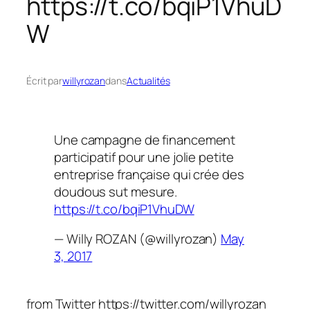
https://t.co/bqiP1VhuD
W
Écrit par
willyrozan
dans
Actualités
Une campagne de financement
participatif pour une jolie petite
entreprise française qui crée des
doudous sut mesure.
https://t.co/bqiP1VhuDW
— Willy ROZAN (@willyrozan)
May
3, 2017
from Twitter https://twitter.com/willyrozan