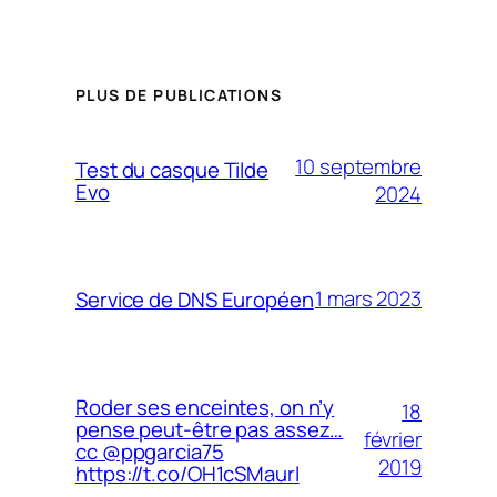
PLUS DE PUBLICATIONS
10 septembre
Test du casque Tilde
Evo
2024
1 mars 2023
Service de DNS Européen
Roder ses enceintes, on n’y
18
pense peut-être pas assez…
février
cc @ppgarcia75
2019
https://t.co/OH1cSMaurl