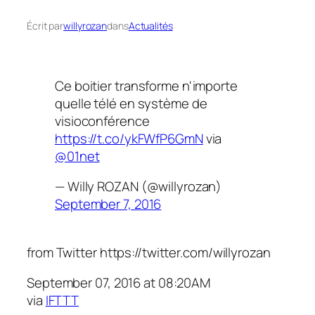
Écrit par
willyrozan
dans
Actualités
Ce boitier transforme n'importe
quelle télé en système de
visioconférence
https://t.co/ykFWfP6GmN
via
@01net
— Willy ROZAN (@willyrozan)
September 7, 2016
from Twitter https://twitter.com/willyrozan
September 07, 2016 at 08:20AM
via
IFTTT