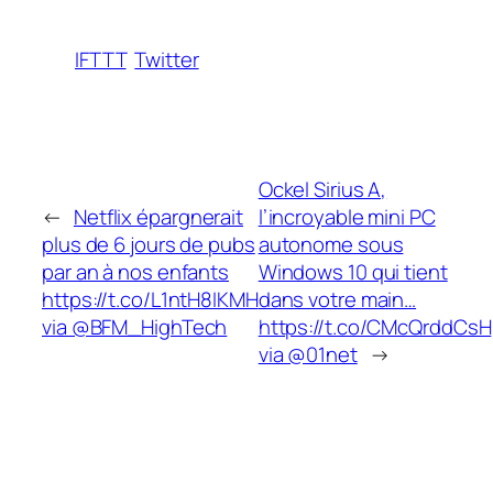
IFTTT
Twitter
Ockel Sirius A,
←
Netflix épargnerait
l’incroyable mini PC
plus de 6 jours de pubs
autonome sous
par an à nos enfants
Windows 10 qui tient
https://t.co/L1ntH8IKMH
dans votre main…
via @BFM_HighTech
https://t.co/CMcQrddCsH
via @01net
→