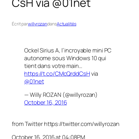
CsH via @01net
Écrit par
willyrozan
dans
Actualités
Ockel Sirius A, l’incroyable mini PC
autonome sous Windows 10 qui
tient dans votre main…
https://t.co/CMcQrddCsH
via
@01net
— Willy ROZAN (@willyrozan)
October 16, 2016
from Twitter https://twitter.com/willyrozan
October 16, 2016 at 04:08PM