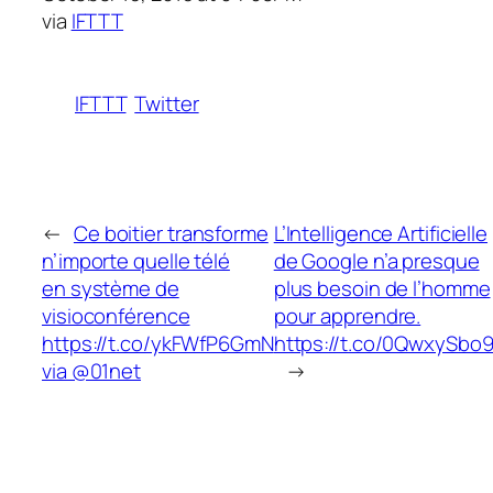
via
IFTTT
IFTTT
Twitter
←
Ce boitier transforme
L’Intelligence Artificielle
n’importe quelle télé
de Google n’a presque
en système de
plus besoin de l’homme
visioconférence
pour apprendre.
https://t.co/ykFWfP6GmN
https://t.co/0QwxySbo
via @01net
→