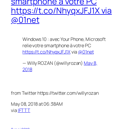
smartphone à votre PC
https://t.co/NhyqxJFJ1X via
@01net
Windows 10 : avec Your Phone, Microsoft
relie votre smartphone à votre PC
https://t.co/NhyqxJFJ1X
via
@01net
— Willy ROZAN (@willyrozan)
May 8,
2018
from Twitter https://twitter.com/willyrozan
May 08, 2018 at 06:38AM
via
IFTTT