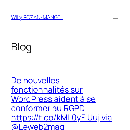
Aller
au
Willy ROZAN-MANGEL
contenu
Blog
De nouvelles
fonctionnalités sur
WordPress aident à se
conformer au RGPD
https://t.co/kML0yFlUuj via
@Leweb2mag