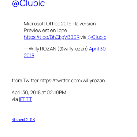
@Clubic
Microsoft Office 2019 : la version
Preview est en ligne
https://t.co/BhQkgVB0SR
via
@Clubic
— Willy ROZAN (@willyrozan)
April 30,
2018
from Twitter https://twitter.com/willyrozan
April 30, 2018 at 02:10PM
via
IFTTT
30 avril 2018