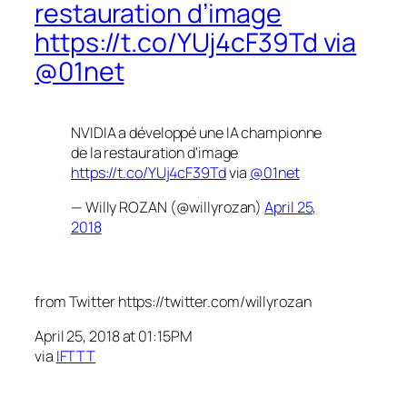
restauration d’image
https://t.co/YUj4cF39Td via
@01net
NVIDIA a développé une IA championne
de la restauration d'image
https://t.co/YUj4cF39Td
via
@01net
— Willy ROZAN (@willyrozan)
April 25,
2018
from Twitter https://twitter.com/willyrozan
April 25, 2018 at 01:15PM
via
IFTTT