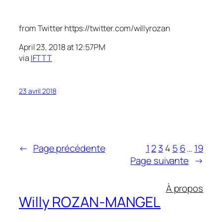
from Twitter https://twitter.com/willyrozan
April 23, 2018 at 12:57PM
via
IFTTT
23 avril 2018
←
Page précédente
1
2
3
4
5
6
…
19
Page suivante
→
À propos
Willy ROZAN-MANGEL